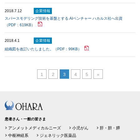
2018.7.12
企業情報
スパースモデリング技術を基盤とする AIベンチャー ハカルス社へ出資
（PDF：619KB）
2018.4.1
企業情報
組織図を改訂いたしました。（PDF：99KB）
1
2
3
4
5
»
患者さん・一般の皆さま
アンメットメディカルニーズ
小児がん
肝・胆・膵
中枢神経系
ジェネリック医薬品