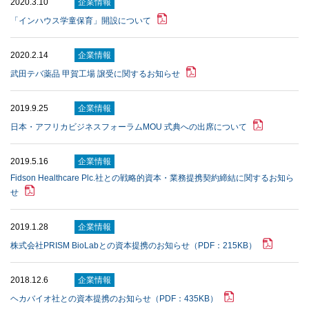
2020.3.10
企業情報
「インハウス学童保育」開設について
2020.2.14
企業情報
武⽥テバ薬品 甲賀⼯場 譲受に関するお知らせ
2019.9.25
企業情報
⽇本・アフリカビジネスフォーラムMOU 式典への出席について
2019.5.16
企業情報
Fidson Healthcare Plc.社との戦略的資本・業務提携契約締結に関するお知ら
せ
2019.1.28
企業情報
株式会社PRISM BioLabとの資本提携のお知らせ（PDF：215KB）
2018.12.6
企業情報
ヘカバイオ社との資本提携のお知らせ（PDF：435KB）