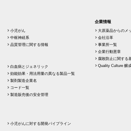
企業情報
小児がん
大原薬品からのメ
中枢神経系
会社沿革
品質管理に関する情報
事業所一覧
企業行動憲章
腐敗防止に関する
Quality Culture
白血病とジェネリック
効能効果・用法用量の異なる製品一覧
製剤製造企業名
コード一覧
製造販売後の安全管理
小児がんに対する開発パイプライン