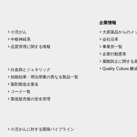
企業情報
小児がん
大原薬品からのメ
中枢神経系
会社沿革
品質管理に関する情報
事業所一覧
企業行動憲章
腐敗防止に関する
Quality Culture
白血病とジェネリック
効能効果・用法用量の異なる製品一覧
製剤製造企業名
コード一覧
製造販売後の安全管理
小児がんに対する開発パイプライン