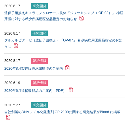
2020.8.17
研究開発
遺伝子組換えキメラモノクロナール抗体「ジヌツキシマブ（ OP-08）」 神経
芽腫に対する希少疾病用医薬品指定のお知らせ
2020.8.17
研究開発
グルカルピダーゼ（遺伝子組換え）「OP-07」 希少疾病用医薬品指定のお知
らせ
2020.8.17
製品情報
2020年8月製造販売承認取得のご案内
2020.6.19
製品情報
2020年6月追補収載品のご案内（PDF）
2020.5.27
研究開発
⾃社創製のDNA メチル化阻害剤 OP-2100に関する研究結果がBlood に掲載