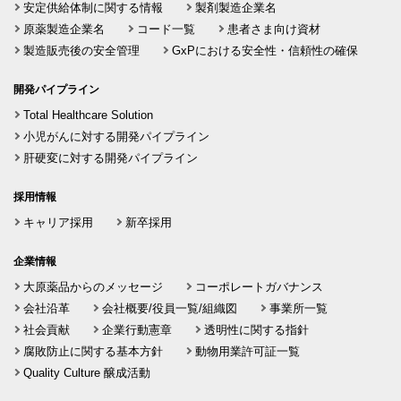
安定供給体制に関する情報
製剤製造企業名
原薬製造企業名
コード一覧
患者さま向け資材
製造販売後の安全管理
GxPにおける安全性・信頼性の確保
開発パイプライン
Total Healthcare Solution
小児がんに対する開発パイプライン
肝硬変に対する開発パイプライン
採用情報
キャリア採用
新卒採用
企業情報
大原薬品からのメッセージ
コーポレートガバナンス
会社沿革
会社概要/役員一覧/組織図
事業所一覧
社会貢献
企業行動憲章
透明性に関する指針
腐敗防止に関する基本方針
動物用業許可証一覧
Quality Culture 醸成活動