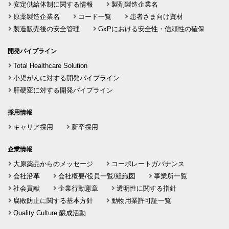
安定供給体制に関する情報
製剤製造企業名
原薬製造企業名
コード一覧
患者さま向け資材
製造販売後の安全管理
GxPにおける安全性・信頼性の確保
開発パイプライン
Total Healthcare Solution
小児がんに対する開発パイプライン
肝硬変に対する開発パイプライン
採用情報
キャリア採用
新卒採用
企業情報
大原薬品からのメッセージ
コーポレートガバナンス
会社沿革
会社概要/役員一覧/組織図
事業所一覧
社会貢献
企業行動憲章
透明性に関する指針
腐敗防止に関する基本方針
動物用業許可証一覧
Quality Culture 醸成活動