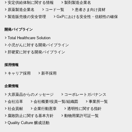
安定供給体制に関する情報
製剤製造企業名
原薬製造企業名
コード一覧
患者さま向け資材
製造販売後の安全管理
GxPにおける安全性・信頼性の確保
開発パイプライン
Total Healthcare Solution
小児がんに対する開発パイプライン
肝硬変に対する開発パイプライン
採用情報
キャリア採用
新卒採用
企業情報
大原薬品からのメッセージ
コーポレートガバナンス
会社沿革
会社概要/役員一覧/組織図
事業所一覧
社会貢献
企業行動憲章
透明性に関する指針
腐敗防止に関する基本方針
動物用業許可証一覧
Quality Culture 醸成活動