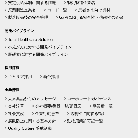
安定供給体制に関する情報
製剤製造企業名
原薬製造企業名
コード一覧
患者さま向け資材
製造販売後の安全管理
GxPにおける安全性・信頼性の確保
開発パイプライン
Total Healthcare Solution
小児がんに対する開発パイプライン
肝硬変に対する開発パイプライン
採用情報
キャリア採用
新卒採用
企業情報
大原薬品からのメッセージ
コーポレートガバナンス
会社沿革
会社概要/役員一覧/組織図
事業所一覧
社会貢献
企業行動憲章
透明性に関する指針
腐敗防止に関する基本方針
動物用業許可証一覧
Quality Culture 醸成活動