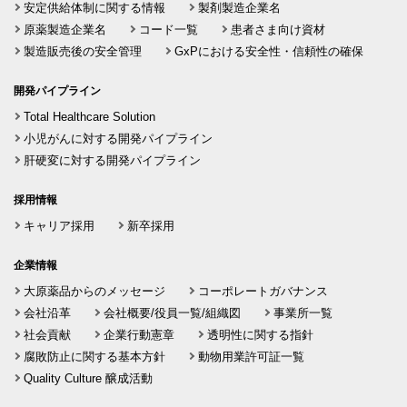
安定供給体制に関する情報
製剤製造企業名
原薬製造企業名
コード一覧
患者さま向け資材
製造販売後の安全管理
GxPにおける安全性・信頼性の確保
開発パイプライン
Total Healthcare Solution
小児がんに対する開発パイプライン
肝硬変に対する開発パイプライン
採用情報
キャリア採用
新卒採用
企業情報
大原薬品からのメッセージ
コーポレートガバナンス
会社沿革
会社概要/役員一覧/組織図
事業所一覧
社会貢献
企業行動憲章
透明性に関する指針
腐敗防止に関する基本方針
動物用業許可証一覧
Quality Culture 醸成活動