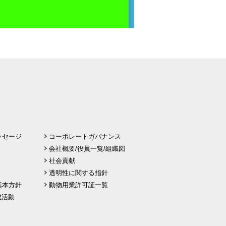
ッセージ
コーポレートガバナンス
会社概要/役員一覧/組織図
社会貢献
透明性に関する指針
基本方針
動物用業許可証一覧
 醸成活動