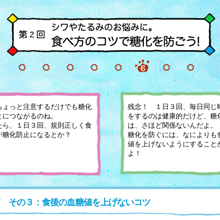
ちょっと注意するだけでも糖化
残念！ １日３回、毎日同じ
とにつながるのね。
をするのは健康的だけど、糖
たら、１日３回、規則正しく食
は、さほど関係ないんだよ。
が糖化防止になるとか？
糖化を防ぐには、なによりも
値を上げないようにすること
よ！
 その３：食後の血糖値を上げないコツ