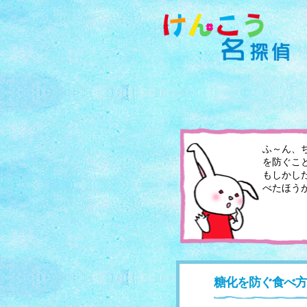
ふ～ん、
を防ぐこ
もしかし
べたほう
糖化を防ぐ食べ方