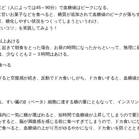
ど（人によっては45～90分）で血糖値はピークになる。
に甘いお菓子などを食べると、糖質が追加されて血糖値のピークが落ち
果、糖化しやすい状況をつくってしまうというわけ。
ないコツ」を実践してみよう！
以上あける
く起きて朝食をとった場合、お昼の時間になったからといって、無理に
は、少なくとも２～３時間はあける。
食べる
ぎると空腹感が続き、反動でドカ食いしがち。ドカ食いすると、血糖値
れ、すい臓のβ（ベータ）細胞に達する糖の量にともなって、インスリ
腸内に一気に糖が運ばれると、短時間で血糖値が上昇してしまうので要
をすると、脳が満腹感を感じる前に食べすぎてしまうので、ドカ食いに
で食べると、血糖値の上がり方がゆるやかになり、ドカ食いを防ぐとと