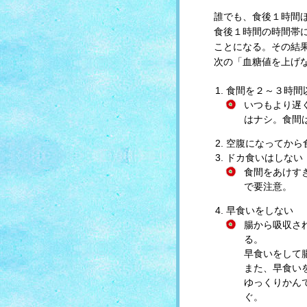
誰でも、食後１時間ほ
食後１時間の時間帯
ことになる。その結
次の「血糖値を上げ
食間を２～３時間
いつもより遅
はナシ。食間
空腹になってから
ドカ食いはしない
食間をあけす
で要注意。
早食いをしない
腸から吸収さ
る。
早食いをして
また、早食い
ゆっくりかん
ぐ。