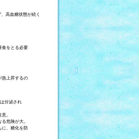
ず、高血糖状態が続く
昼食をとる必要
が急上昇するの
ンは分泌され
注意。
なる危険が大。
もに、糖化を防