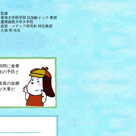
監修
東海大学医学部 抗加齢ドック 教授
慶應義塾大学大学院
政策・メディア研究科 特任教授
久保 明 先生
時間に食事
化の予防と
食後の血糖
が大事だ