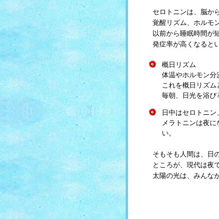
セロトニンは、脳か
覚醒リズム、ホルモ
以前から睡眠時間が
発症率が高くなると
概日リズム
体温やホルモン分
これを概日リズム
毎朝、日光を浴び
日中はセロトニン
メラトニンは夜に
い。
そもそも人間は、日
ところが、現代は夜
太陽の光は、みんな