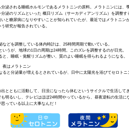
ら分泌される睡眠ホルモンであるメラトニンの原料。メラトニンには、
ン分泌のリズムといった 概日リズム（サーカディアンリズム）を調整す
短いと糖尿病になりやすいことが知られていたが、最近ではメラトニン
いう研究が報告されている。
泌などを調整している体内時計は、25時間周期で動いている。
というが、地球の1日の周期は24時間。このズレを調整するのが日光。
ると、睡眠・覚醒リズムが整い、質のよい睡眠を得られるようになる。
、夜はメラトニン
なると分泌量が増えるとされているが、日中に太陽光を浴びてセロトニ
の出とともに活動して、日没になったら休むというサイクルで生活して
でも明るいし、テレビはほぼ24時間やっているから、昼夜逆転の生活に
が思っている以上に大事なんだ！