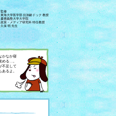
監修
東海大学医学部 抗加齢ドック 教授
慶應義塾大学大学院
政策・メディア研究科 特任教授
久保 明 先生
なかなか寝
覚める…。
が不足して
もあるよ。