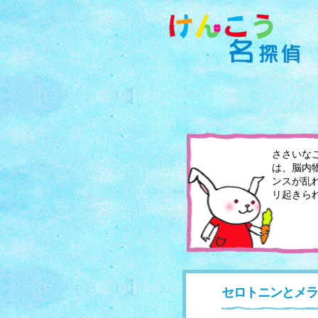
ささいな
は、脳内
ンスが乱
リ起きら
セロトニンとメラ